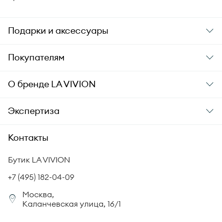
Подарки и аксессуары
Подарки
Покупателям
Подарочные карты
Заказ и оплата
О бренде
LA VIVION
Уход за украшениями
Доставка
О компании
Экспертиза
Аксессуары
Гарантия подлинности
История бренда
Академия LA VIVION
Контакты
Комплект документов
Новости
Происхождение бриллиантов
Политика возврата
Бутик LA VIVION
СМИ о нас
Статьи
Сертификация бриллиантов
+7 (495) 182-04-09
Корпоративный портал
Москва,
Юридическая информация
Каланчевская улица, 16/1
FAQ