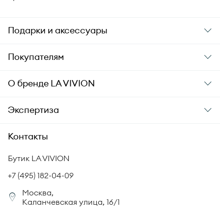
Подарки и аксессуары
Подарки
Покупателям
Подарочные карты
Заказ и оплата
О бренде
LA VIVION
Уход за украшениями
Доставка
О компании
Экспертиза
Аксессуары
Гарантия подлинности
История бренда
Академия LA VIVION
Контакты
Комплект документов
Новости
Происхождение бриллиантов
Политика возврата
Бутик LA VIVION
СМИ о нас
Статьи
Сертификация бриллиантов
+7 (495) 182-04-09
Корпоративный портал
Москва,
Юридическая информация
Каланчевская улица, 16/1
FAQ