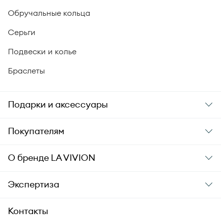
Обручальные кольца
Серьги
Подвески и колье
Браслеты
Подарки и аксессуары
Подарки
Покупателям
Подарочные карты
Заказ и оплата
О бренде
LA VIVION
Уход за украшениями
Доставка
О компании
Экспертиза
Аксессуары
Гарантия подлинности
История бренда
Академия LA VIVION
Контакты
Комплект документов
Новости