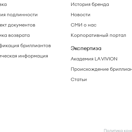
вка
История бренда
тия подлинности
Новости
ект документов
СМИ о нас
ика возврата
Корпоративный портал
фикация бриллиантов
Экспертиза
ческая информация
Академия LA VIVION
Происхождение бриллиа
Статьи
Политика кон