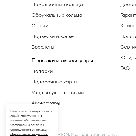
Помолвочные кольца
Доста
Обручальные кольца
Гаран
Серьги
Компл
Подвески и колье
Полит
Браслеты
Серти
Юриди
Подарки и аксессуары
FAQ
Подарки
Подарочные карты
Уход за украшениями
Аксессуары
Этот сайт использует файлы
cookie для улучшения
качества обслуживания.
Оставаясь на сайте, вы
соглашаетесь с порядком
© 2026 LA VIVION. Все права защищены.
обработки ваших данных.