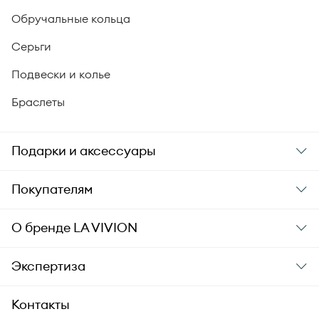
Обручальные кольца
Серьги
Подвески и колье
Браслеты
Подарки и аксессуары
Подарки
Покупателям
Подарочные карты
Заказ и оплата
О бренде
LA VIVION
Уход за украшениями
Доставка
О компании
Экспертиза
Аксессуары
Гарантия подлинности
История бренда
Академия LA VIVION
Контакты
Комплект документов
Новости