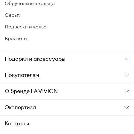
Обручальные кольца
Серьги
Подвески и колье
Браслеты
Подарки и аксессуары
Подарки
Покупателям
Подарочные карты
Заказ и оплата
О бренде
LA VIVION
Уход за украшениями
Доставка
О компании
Экспертиза
Аксессуары
Гарантия подлинности
История бренда
Академия LA VIVION
Контакты
Комплект документов
Новости
Происхождение бриллиантов