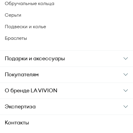
Обручальные кольца
Серьги
Подвески и колье
Браслеты
Подарки и аксессуары
Подарки
Покупателям
Подарочные карты
Заказ и оплата
О бренде
LA VIVION
Уход за украшениями
Доставка
О компании
Экспертиза
Аксессуары
Гарантия подлинности
История бренда
Академия LA VIVION
Контакты
Комплект документов
Новости
Происхождение бриллиантов