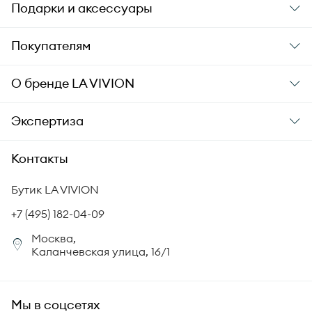
Подарки и аксессуары
Подарки
Покупателям
Подарочные карты
Заказ и оплата
О бренде
LA VIVION
Уход за украшениями
Доставка
О компании
Экспертиза
Аксессуары
Гарантия подлинности
История бренда
Академия LA VIVION
Контакты
Комплект документов
Новости
Происхождение бриллиантов
Политика возврата
Бутик LA VIVION
СМИ о нас
Статьи
Сертификация бриллиантов
+7 (495) 182-04-09
Корпоративный портал
Москва,
Юридическая информация
Каланчевская улица, 16/1
FAQ
Мы в соцсетях