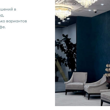
ашений в
д,
ько вариантов
фе.