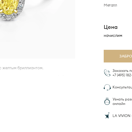
Металл
Цена
начислим
ЗАБР
) с желтым бриллиантом.
Заказать п
+7 (495)
182
ок камня раскрывается с особой
ал».
Консульта
иллиантовым ободком halo и
Узнать раз
онлайн
антов — 0.35 карата с совершенной
тоты 3/3А.
LA VIVION 
ой модели заложена технология
 это гарантия комфортной посадки
авления на кожу.