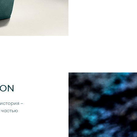
ION
 история —
 частью