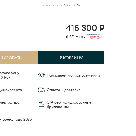
Белое золото 585 пробы
415 300
₽
+6 921
миль
ОНИРОВАТЬ
В КОРЗИНУ
о телефону
Начисляем и списываем мили
-04-09
ция эксперта
Оплата и доставка
мер кольца
GIA сертифицированные
бриллианты
— Бренд года 2025