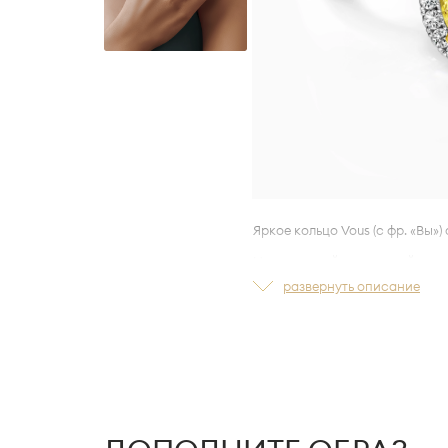
Яркое кольцо Vous (с фр. «Вы»
Насыщенный природный оттен
интенсивностью в огранке «ов
развернуть описание
Он контрастно подчеркнут бр
бриллиантовой дорожкой.
Общий вес бесцветных брилли
характеристиками цвета и чис
В уникальной геометрии данн
LA VIVION Ultra Comfort Fit™
—
кольца без дополнительного д