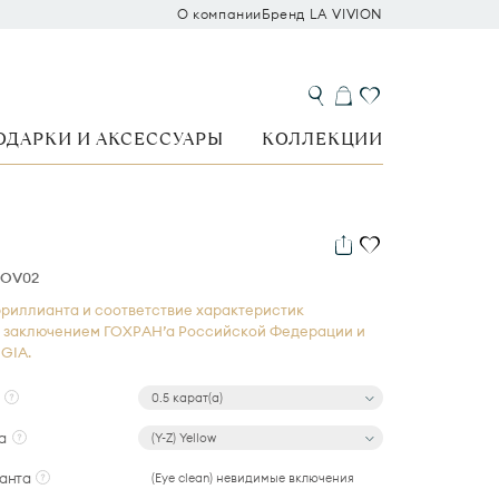
О компании
Бренд LA VIVION
ОДАРКИ И АКСЕССУАРЫ
КОЛЛЕКЦИИ
1OV02
риллианта и соответствие характеристик
 заключением ГОХРАН’а Российской Федерации и
GIA.
0.5 карат(а)
а
(Y-Z) Yellow
анта
(Eye clean) невидимые включения