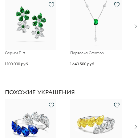
Технология
LA VIVION Ultra Comfort Fit™
гарантирует удобную
посадку и комфортное ношение.
Серьги Flirt
Подвеска Creation
П
d
1 100 000 руб.
1 640 500 руб.
1
ПОХОЖИЕ УКРАШЕНИЯ