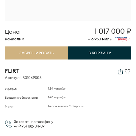
1 017 000
₽
Цена
начислим
+16 950
миль
ЗАБРОНИРОВАТЬ
В КОРЗИНУ
FLIRT
Артикул LR3106PS03
1.24 карат(а)
Изумруд
1.40 карат(а)
Бесцветные бриллианты
Белое золото 750 пробы
Металл
Заказать по телефону
+7 (495)
182-04-09