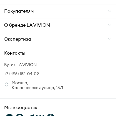
Подарки
Покупателям
Подарочные карты
Заказ и оплата
О бренде
LA VIVION
Уход за украшениями
Доставка
О компании
Экспертиза
Аксессуары
Гарантия подлинности
История бренда
Академия LA VIVION
Контакты
Комплект документов
Новости
Происхождение бриллиантов
Политика возврата
Бутик LA VIVION
СМИ о нас
Статьи
Сертификация бриллиантов
+7 (495) 182-04-09
Корпоративный портал
Москва,
Юридическая информация
Каланчевская улица, 16/1
FAQ
Мы в соцсетях