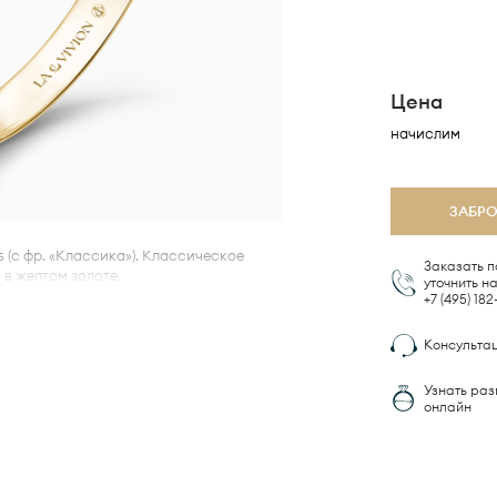
Цена
начислим
ЗАБР
 (с фр. «Классика»). Классическое
Заказать п
 в желтом золоте.
+7 (495)
182
 VIVION Ultra Comfort Fit™,
которая
Консульта
идуальную посадку и комфорт при
Узнать раз
онлайн