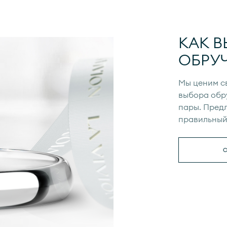
КАК В
ОБРУ
Мы ценим с
выбора обр
пары. Предл
правильный 
С