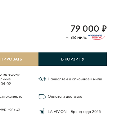
79 000
₽
+1 316
миль
ОНИРОВАТЬ
В КОРЗИНУ
о телефону
Начисляем и списываем мили
-04-09
ция эксперта
Оплата и доставка
мер кольца
LA VIVION — Бренд года 2025