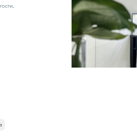
гости,
а