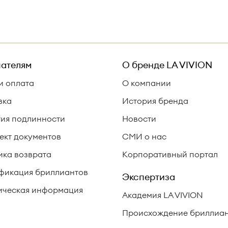
ателям
О бренде
LA VIVION
и оплата
О компании
вка
История бренда
тия подлинности
Новости
ект документов
СМИ о нас
ика возврата
Корпоративный портал
фикация бриллиантов
Экспертиза
ческая информация
Академия LA VIVION
Происхождение бриллиа