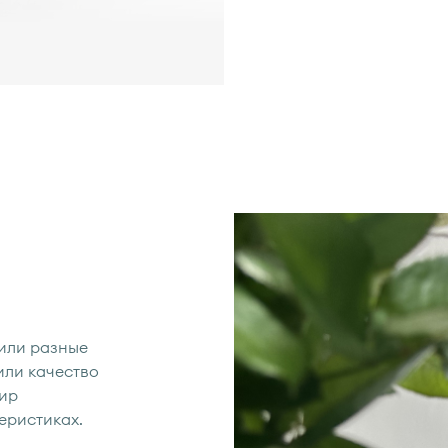
или разные
или качество
мир
еристиках.