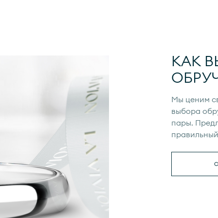
КАК В
ОБРУ
Мы ценим с
выбора обр
пары. Предл
правильный 
С