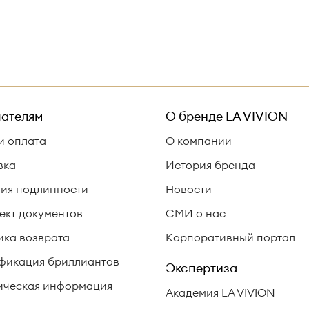
ателям
О бренде
LA VIVION
и оплата
О компании
вка
История бренда
тия подлинности
Новости
ект документов
СМИ о нас
ика возврата
Корпоративный портал
фикация бриллиантов
Экспертиза
ческая информация
Академия LA VIVION