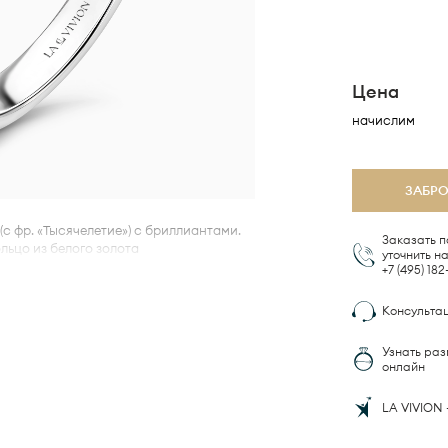
Цена
начислим
ЗАБР
(с фр. «Тысячелетие») с бриллиантами.
Заказать п
ьцо из белого золота
ринцесса», общим средним весом
+7 (495)
182
Консульта
ей позволяет не зацепиться кольцом
жность их крепления.
Узнать раз
 VIVION Ultra Comfort Fit™,
которая
онлайн
идуальную посадку и комфорт при
LA VIVION 
 могут незначительно варьироваться