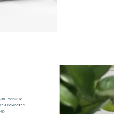
или разные
или качество
мир