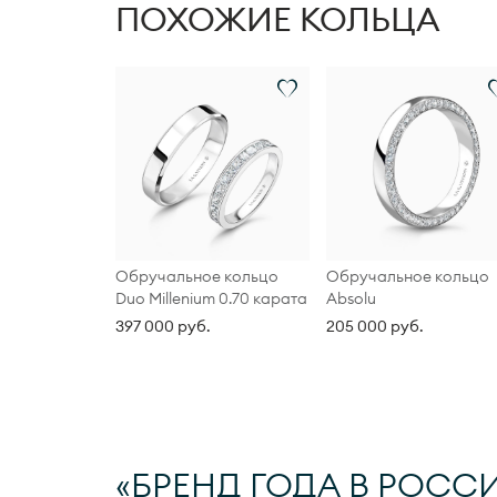
в зависимости
от размера кол
ПОХОЖИЕ КОЛЬЦА
Обручальное кольцо
Обручальное кольцо
Duo Millenium 0.70 карата
Absolu
397 000 руб.
205 000 руб.
«БРЕНД ГОДА В РОССИ