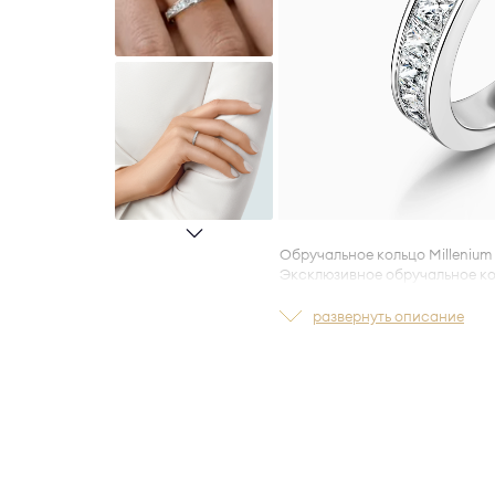
Обручальное кольцо Millenium 
Эксклюзивное обручальное кол
с 13 бриллиантами
огранки «п
0.70 карата,
ширина 3.0 мм.
развернуть описание
Особый способ закрепки камн
за одежду
и гарантирует наде
Изготовлено по технологии
LA
обеспечивает удобную индив
ежедневном ношении.
Вес и количество бриллиантов