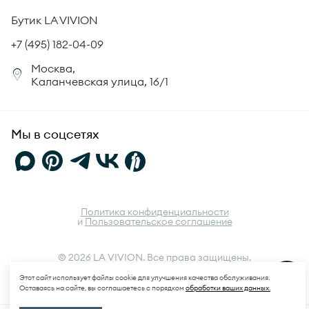
Происхождение бриллиантов
Политика возврата
Бутик LA VIVION
СМИ о нас
Статьи
Сертификация бриллиантов
+7 (495) 182-04-09
Корпоративный портал
Москва,
Юридическая информация
Каланчевская улица, 16/1
FAQ
Мы в соцсетях
Политика конфиденциальности
и
Пользовательское соглашение
© 2026 LA VIVION. Все права защищены.
Этот сайт использует файлы cookie для улучшения качества обслуживания.
TANDEM
Оставаясь на сайте, вы соглашаетесь с порядком
обработки ваших данных.
115 000