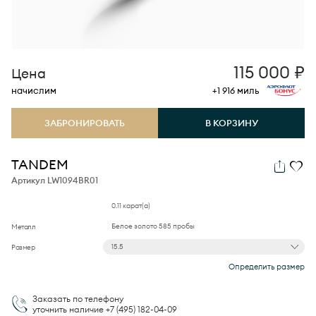
115 000
₽
Цена
начислим
+1 916
миль
ЗАБРОНИРОВАТЬ
В КОРЗИНУ
TANDEM
Артикул LW1094BR01
0.11 карат(а)
Белое золото 585 пробы
Металл
15.5
Размер
Определить размер
Заказать по телефону
+7 (495)
182-04-09