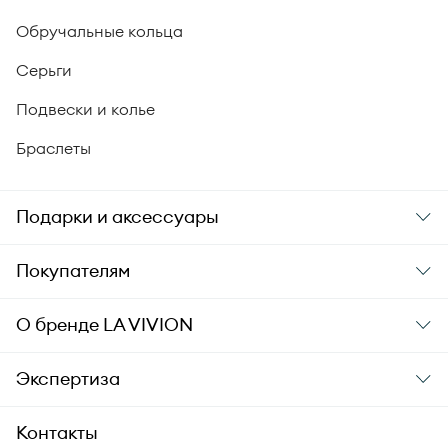
Обручальные кольца
Серьги
Подвески и колье
Браслеты
Подарки и аксессуары
Подарки
Покупателям
Подарочные карты
Заказ и оплата
О бренде
LA VIVION
Уход за украшениями
Доставка
О компании
Экспертиза
Аксессуары
Гарантия подлинности
История бренда
Академия LA VIVION
Контакты
Комплект документов
Новости