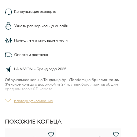
Консультация эксперта
Узнать размер кольца онлайн
Начисляем и списываем мили
Оплата и доставка
LA VIVION — Бренд года 2025
Обручальное кольцо Тандем (с фр. «Tandem») с бриллиантами.
Женское кольцо с дорожкой из 27 круглых бриллиантов общим
средним весом 0.11 карата.
Ширина кольца 2.8 мм.
развернуть описание
Изготовлено по технологии
LA VIVION Ultra Comfort Fit™,
которая
обеспечивает удобную индивидуальную посадку и комфорт при
ежедневном ношении.
ПОХОЖИЕ КОЛЬЦА
Вес и количество бриллиантов могут незначительно варьироваться в
зависимости от размера кольца.