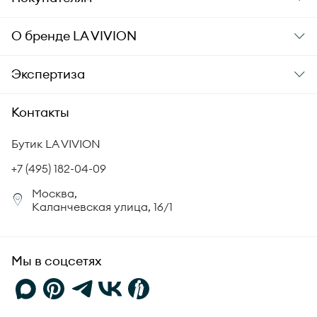
Подарочные карты
Заказ и оплата
О бренде
LA VIVION
Уход за украшениями
Доставка
О компании
Экспертиза
Аксессуары
Гарантия подлинности
История бренда
Академия LA VIVION
Контакты
Комплект документов
Новости
Происхождение бриллиантов
Политика возврата
Бутик LA VIVION
СМИ о нас
Статьи
Сертификация бриллиантов
+7 (495) 182-04-09
Корпоративный портал
Москва,
Юридическая информация
Каланчевская улица, 16/1
FAQ
Мы в соцсетях