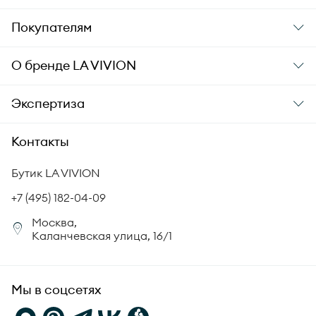
Подарки
Покупателям
Подарочные карты
Заказ и оплата
О бренде
LA VIVION
Уход за украшениями
Доставка
О компании
Экспертиза
Аксессуары
Гарантия подлинности
История бренда
Академия LA VIVION
Контакты
Комплект документов
Новости
Происхождение бриллиантов
Политика возврата
Бутик LA VIVION
СМИ о нас
Статьи
Сертификация бриллиантов
+7 (495) 182-04-09
Корпоративный портал
Москва,
Юридическая информация
Каланчевская улица, 16/1
FAQ
Мы в соцсетях