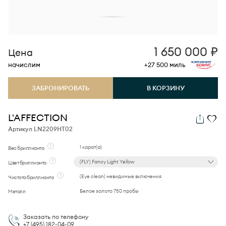
1 650 000
₽
Цена
начислим
+27 500
миль
ЗАБРОНИРОВАТЬ
В КОРЗИНУ
L'AFFECTION
Артикул LN2209HT02
1 карат(а)
Вес бриллианта
(FLY) Fancy Light Yellow
Цвет бриллианта
(Eye clean) невидимые включения
Чистота бриллианта
Белое золото 750 пробы
Металл
Заказать по телефону
+7 (495)
182-04-09