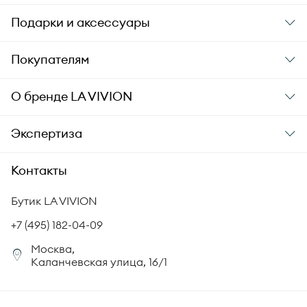
Подарки и аксессуары
Подарки
Покупателям
Подарочные карты
Заказ и оплата
О бренде
LA VIVION
Уход за украшениями
Доставка
О компании
Экспертиза
Аксессуары
Гарантия подлинности
История бренда
Академия LA VIVION
Контакты
Комплект документов
Новости
Происхождение бриллиантов
Политика возврата
Бутик LA VIVION
СМИ о нас
Статьи
Сертификация бриллиантов
+7 (495) 182-04-09
Корпоративный портал
Москва,
Юридическая информация
Каланчевская улица, 16/1
FAQ