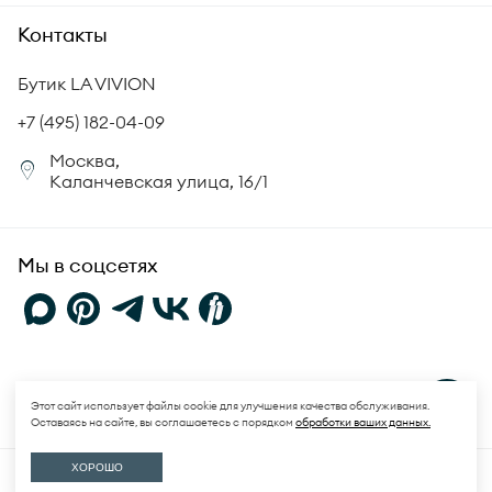
История бренда
Академия LA VIVION
Контакты
Комплект документов
Новости
Происхождение бриллиантов
Политика возврата
Бутик LA VIVION
СМИ о нас
Статьи
Сертификация бриллиантов
+7 (495) 182-04-09
Корпоративный портал
Москва,
Юридическая информация
Каланчевская улица, 16/1
FAQ
Мы в соцсетях
Политика конфиденциальности
и
Пользовательское соглашение
Этот сайт использует файлы cookie для улучшения качества обслуживания.
Оставаясь на сайте, вы соглашаетесь с порядком
обработки ваших данных.
© 2026 LA VIVION. Все права защищены.
ХОРОШО