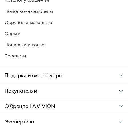
Каталог украшений
Помолвочные кольца
Обручальные кольца
Серьги
Подвески и колье
Браслеты
Подарки и аксессуары
Подарки
Покупателям
Подарочные карты
Заказ и оплата
О бренде
LA VIVION
Уход за украшениями
Доставка
О компании
Экспертиза
Аксессуары
Гарантия подлинности