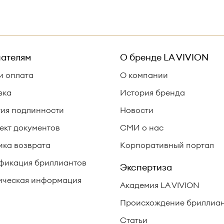
ателям
О бренде
LA VIVION
и оплата
О компании
вка
История бренда
тия подлинности
Новости
ект документов
СМИ о нас
ика возврата
Корпоративный портал
фикация бриллиантов
Экспертиза
ческая информация
Академия LA VIVION
Происхождение бриллиа
Статьи