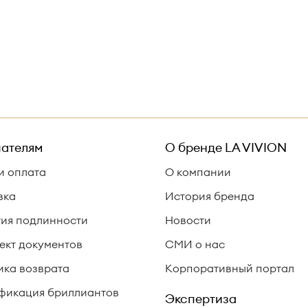
ателям
О бренде
LA VIVION
и оплата
О компании
вка
История бренда
тия подлинности
Новости
ект документов
СМИ о нас
ика возврата
Корпоративный портал
фикация бриллиантов
Экспертиза