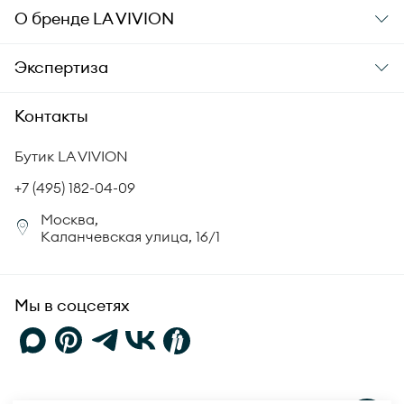
Заказ и оплата
О бренде
LA VIVION
Уход за украшениями
Доставка
О компании
Экспертиза
Аксессуары
Гарантия подлинности
История бренда
Академия LA VIVION
Контакты
Комплект документов
Новости
Происхождение бриллиантов
Политика возврата
Бутик LA VIVION
СМИ о нас
Статьи
Сертификация бриллиантов
+7 (495) 182-04-09
Корпоративный портал
Москва,
Юридическая информация
Каланчевская улица, 16/1
FAQ
Мы в соцсетях