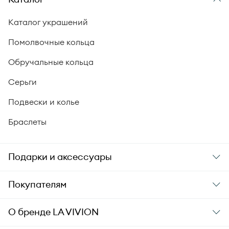
Каталог украшений
Помолвочные кольца
Обручальные кольца
Серьги
Подвески и колье
Браслеты
Подарки и аксессуары
Подарки
Покупателям
Подарочные карты
Заказ и оплата
О бренде
LA VIVION
Уход за украшениями
Доставка