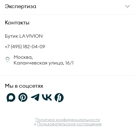
О компании
Экспертиза
Аксессуары
Гарантия подлинности
История бренда
Академия LA VIVION
Контакты
Комплект документов
Новости
Происхождение бриллиантов
Политика возврата
Бутик LA VIVION
СМИ о нас
Статьи
Сертификация бриллиантов
+7 (495) 182-04-09
Корпоративный портал
Москва,
Юридическая информация
Каланчевская улица, 16/1
FAQ
Мы в соцсетях
Политика конфиденциальности
и
Пользовательское соглашение