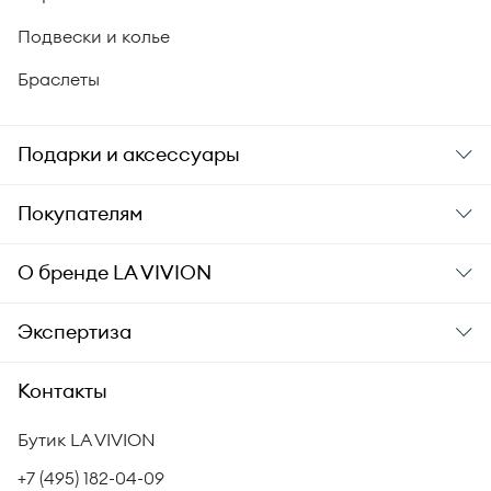
Подвески и колье
Браслеты
Подарки и аксессуары
Подарки
Покупателям
Подарочные карты
Заказ и оплата
О бренде
LA VIVION
Уход за украшениями
Доставка
О компании
Экспертиза
Аксессуары
Гарантия подлинности
История бренда
Академия LA VIVION
Контакты
Комплект документов
Новости
Происхождение бриллиантов
Политика возврата
Бутик LA VIVION
СМИ о нас
Статьи
Сертификация бриллиантов
+7 (495) 182-04-09