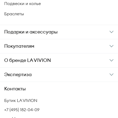
Подвески и колье
Браслеты
Подарки и аксессуары
Подарки
Покупателям
Подарочные карты
Заказ и оплата
О бренде
LA VIVION
Уход за украшениями
Доставка
О компании
Экспертиза
Аксессуары
Гарантия подлинности
История бренда
Академия LA VIVION
Контакты
Комплект документов
Новости
Происхождение бриллиантов
Политика возврата
Бутик LA VIVION
СМИ о нас
Статьи
Сертификация бриллиантов
+7 (495) 182-04-09
Корпоративный портал