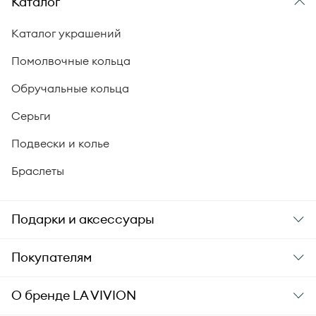
Каталог
Каталог украшений
Помолвочные кольца
Обручальные кольца
Серьги
Подвески и колье
Браслеты
Подарки и аксессуары
Подарки
Покупателям
Подарочные карты
Заказ и оплата
О бренде
LA VIVION
Уход за украшениями
Доставка