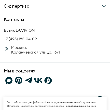
О компании
Экспертиза
Аксессуары
Гарантия подлинности
История бренда
Академия LA VIVION
Контакты
Комплект документов
Новости
Происхождение бриллиантов
Политика возврата
Бутик LA VIVION
СМИ о нас
Статьи
Сертификация бриллиантов
+7 (495) 182-04-09
Корпоративный портал
Москва,
Юридическая информация
Каланчевская улица, 16/1
FAQ
Мы в соцсетях
Политика конфиденциальности
и
Пользовательское соглашение
Этот сайт использует файлы cookie для улучшения качества обслуживания.
Оставаясь на сайте, вы соглашаетесь с порядком
обработки ваших данных.