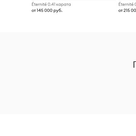
Éternité 0.41 карата
Éternité
от 145 000 руб.
от 215 0