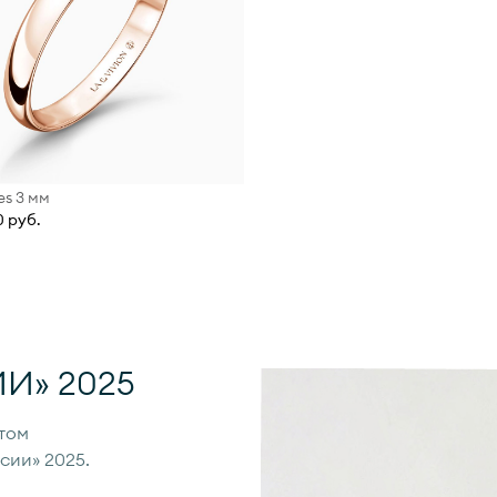
es 3 мм
0 руб.
И» 2025
том
сии» 2025.