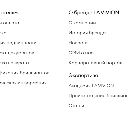
ателям
О бренде
LA VIVION
и оплата
О компании
вка
История бренда
тия подлинности
Новости
ект документов
СМИ о нас
ика возврата
Корпоративный портал
фикация бриллиантов
Экспертиза
ческая информация
Академия LA VIVION
Происхождение бриллиа
Статьи