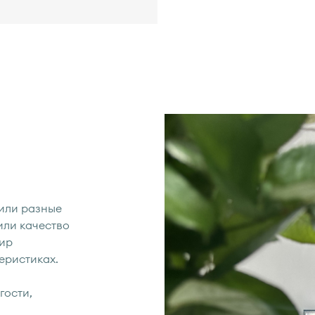
или разные
или качество
мир
еристиках.
гости,