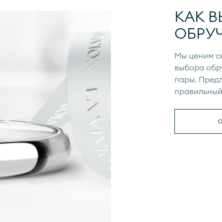
КАК В
ОБРУ
Мы ценим с
выбора обр
пары. Предл
правильный 
С