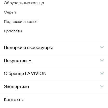
Обручальные кольца
Серьги
Подвески и колье
Браслеты
Подарки и аксессуары
Подарки
Покупателям
Подарочные карты
Заказ и оплата
О бренде
LA VIVION
Уход за украшениями
Доставка
О компании
Экспертиза
Аксессуары
Гарантия подлинности
История бренда
Академия LA VIVION
Контакты
Комплект документов
Новости
Происхождение бриллиантов