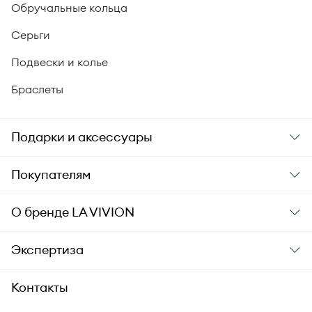
Обручальные кольца
Серьги
Подвески и колье
Браслеты
Подарки и аксессуары
Подарки
Покупателям
Подарочные карты
Заказ и оплата
О бренде
LA VIVION
Уход за украшениями
Доставка
О компании
Экспертиза
Аксессуары
Гарантия подлинности
История бренда
Академия LA VIVION
Контакты
Комплект документов
Новости
Происхождение бриллиантов