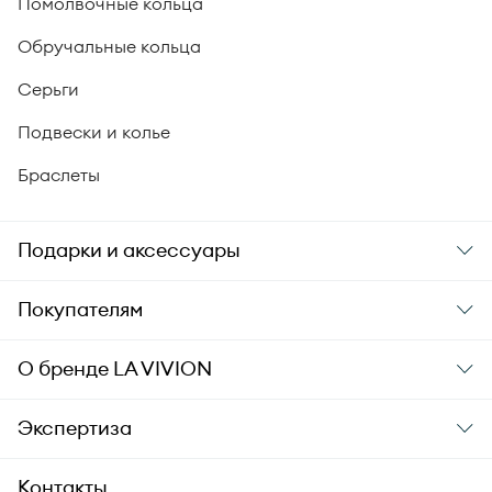
Помолвочные кольца
Обручальные кольца
Серьги
Подвески и колье
Браслеты
Подарки и аксессуары
Подарки
Покупателям
Подарочные карты
Заказ и оплата
О бренде
LA VIVION
Уход за украшениями
Доставка
О компании
Экспертиза
Аксессуары
Гарантия подлинности
История бренда
Академия LA VIVION
Контакты
Комплект документов