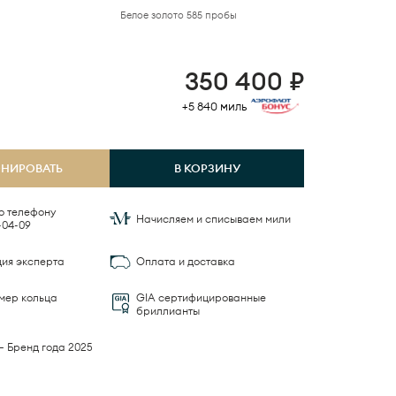
Белое золото 585 пробы
350 400
₽
+5 840
миль
ОНИРОВАТЬ
В КОРЗИНУ
о телефону
Начисляем и списываем мили
-04-09
ция эксперта
Оплата и доставка
мер кольца
GIA сертифицированные
бриллианты
— Бренд года 2025