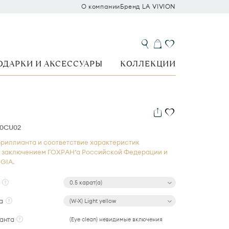
О компании
Бренд LA VIVION
ОДАРКИ И АКСЕССУАРЫ
КОЛЛЕКЦИИ
40CU02
риллианта и соответствие характеристик
 заключением ГОХРАН’а Российской Федерации и
GIA.
0.5 карат(а)
а
(W-X) Light yellow
анта
(Eye clean) невидимые включения