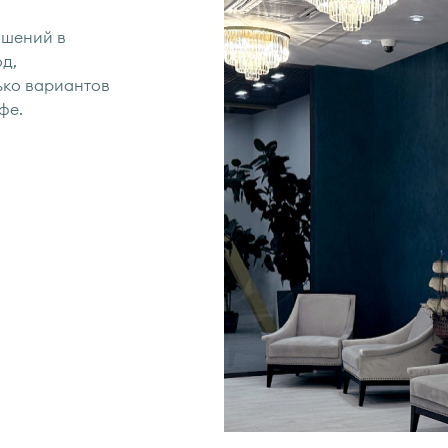
ашений в
д,
ько вариантов
фе.