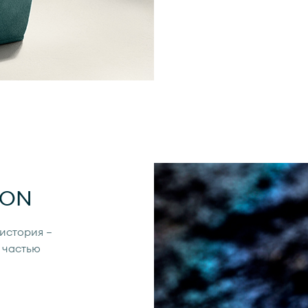
ION
 история —
 частью