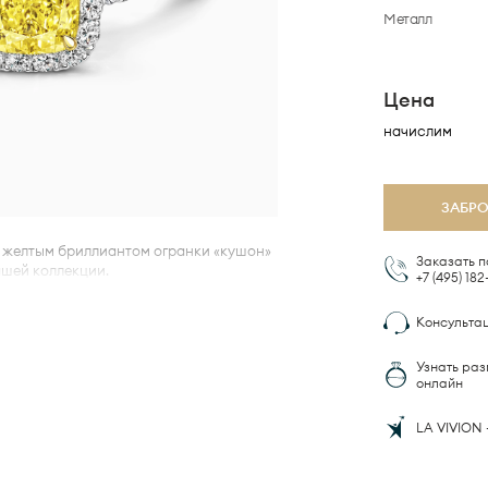
Металл
Цена
начислим
ЗАБР
) с желтым бриллиантом огранки «кушон»
Заказать п
ашей коллекции.
+7 (495)
182
но подчеркнут ободком и дорожкой
Консульта
общим весом около 0.40 карата.
лианты складываются в единую
Узнать раз
 своей гармонией и блеском.
онлайн
а по технологии
LA VIVION 
оторая гарантирует комфортную