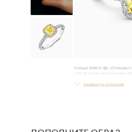
Кольцо Soleil (c фр. «Солнце»
станет ярким украшением в в
Центральный камень контраст
развернуть описание
из 29 бесцветных
бриллиантов 
Тщательно подобранные брил
композицию, завораживающую
Оправа кольца спроектирован
LA VIVION Ultra Comfort Fit™,
к
посадку украшения.