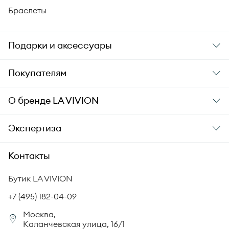
Браслеты
Подарки и аксессуары
Подарки
Покупателям
Подарочные карты
Заказ и оплата
О бренде
LA VIVION
Уход за украшениями
Доставка
О компании
Экспертиза
Аксессуары
Гарантия подлинности
История бренда
Академия LA VIVION
Контакты
Комплект документов
Новости
Происхождение бриллиантов
Политика возврата
Бутик LA VIVION
СМИ о нас
Статьи
Сертификация бриллиантов
+7 (495) 182-04-09
Корпоративный портал
Москва,
Юридическая информация
Каланчевская улица, 16/1