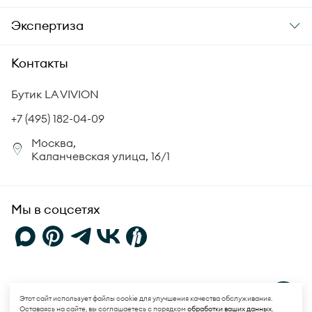
Доставка
О компании
Экспертиза
Аксессуары
Гарантия подлинности
История бренда
Академия LA VIVION
Контакты
Комплект документов
Новости
Происхождение бриллиантов
Политика возврата
Бутик LA VIVION
СМИ о нас
Статьи
Сертификация бриллиантов
+7 (495) 182-04-09
Корпоративный портал
Москва,
Юридическая информация
Каланчевская улица, 16/1
FAQ
Мы в соцсетях
Политика конфиденциальности
и
Пользовательское соглашение
Этот сайт использует файлы cookie для улучшения качества обслуживания.
Оставаясь на сайте, вы соглашаетесь с порядком
обработки ваших данных.