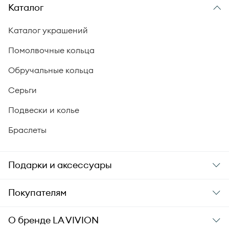
Каталог
Каталог украшений
Помолвочные кольца
Обручальные кольца
Серьги
Подвески и колье
Браслеты
Подарки и аксессуары
Подарки
Покупателям
Подарочные карты
Заказ и оплата
О бренде
LA VIVION
Уход за украшениями