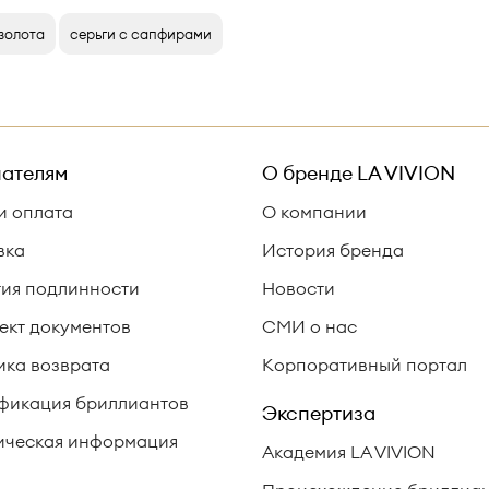
 золота
серьги с сапфирами
ателям
О бренде
LA VIVION
и оплата
О компании
вка
История бренда
тия подлинности
Новости
ект документов
СМИ о нас
ика возврата
Корпоративный портал
фикация бриллиантов
Экспертиза
ческая информация
Академия LA VIVION