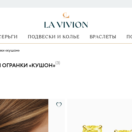
СЕРЬГИ
ПОДВЕСКИ И КОЛЬЕ
БРАСЛЕТЫ
П
нки «кушон»
(
3
)
 ОГРАНКИ «КУШОН»
Форма огранки
Стоимость
Металл