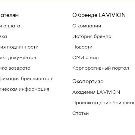
ателям
О бренде
LA VIVION
и оплата
О компании
вка
История бренда
тия подлинности
Новости
ект документов
СМИ о нас
ика возврата
Корпоративный портал
фикация бриллиантов
Экспертиза
ческая информация
Академия LA VIVION
Происхождение бриллиа
Статьи