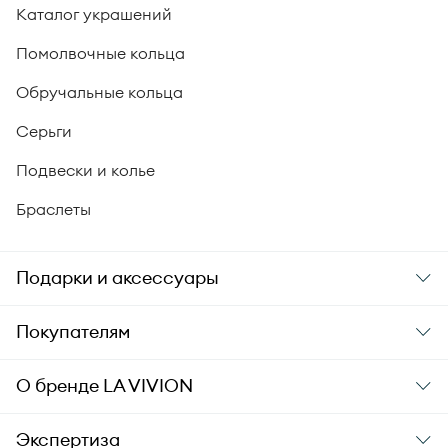
Каталог украшений
Помолвочные кольца
Обручальные кольца
Серьги
Подвески и колье
Браслеты
Подарки и аксессуары
Подарки
Покупателям
Подарочные карты
Заказ и оплата
О бренде
LA VIVION
Уход за украшениями
Доставка
О компании
Экспертиза
Аксессуары