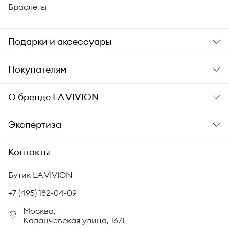
Браслеты
Подарки и аксессуары
Подарки
Покупателям
Подарочные карты
Заказ и оплата
О бренде
LA VIVION
Уход за украшениями
Доставка
О компании
Экспертиза
Аксессуары
Гарантия подлинности
История бренда
Академия LA VIVION
Контакты
Комплект документов
Новости
Происхождение бриллиантов
Политика возврата
Бутик LA VIVION
СМИ о нас
Статьи
Сертификация бриллиантов
+7 (495) 182-04-09
Корпоративный портал
Москва,
Юридическая информация
Каланчевская улица, 16/1