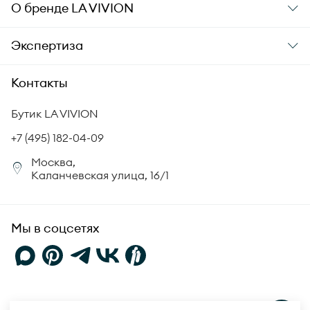
Заказ и оплата
О бренде
LA VIVION
Уход за украшениями
Доставка
О компании
Экспертиза
Аксессуары
Гарантия подлинности
История бренда
Академия LA VIVION
Контакты
Комплект документов
Новости
Происхождение бриллиантов
Политика возврата
Бутик LA VIVION
СМИ о нас
Статьи
Сертификация бриллиантов
+7 (495) 182-04-09
Корпоративный портал
Москва,
Юридическая информация
Каланчевская улица, 16/1
FAQ
Мы в соцсетях
Политика конфиденциальности