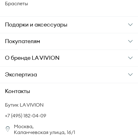
Браслеты
Подарки и аксессуары
Подарки
Покупателям
Подарочные карты
Заказ и оплата
О бренде
LA VIVION
Уход за украшениями
Доставка
О компании
Экспертиза
Аксессуары
Гарантия подлинности
История бренда
Академия LA VIVION
Контакты
Комплект документов
Новости
Происхождение бриллиантов
Политика возврата
Бутик LA VIVION
СМИ о нас
Статьи
Сертификация бриллиантов
+7 (495) 182-04-09
Корпоративный портал
Москва,
Юридическая информация
Каланчевская улица, 16/1