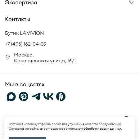
Экспертиза
Аксессуары
Гарантия подлинности
История бренда
Академия LA VIVION
Контакты
Комплект документов
Новости
Происхождение бриллиантов
Политика возврата
Бутик LA VIVION
СМИ о нас
Статьи
Сертификация бриллиантов
+7 (495) 182-04-09
Корпоративный портал
Москва,
Юридическая информация
Каланчевская улица, 16/1
FAQ
Мы в соцсетях
Политика конфиденциальности
и
Пользовательское соглашение
Этот сайт использует файлы cookie для улучшения качества обслуживания.
Оставаясь на сайте, вы соглашаетесь с порядком
обработки ваших данных.