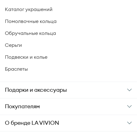
Каталог украшений
Помолвочные кольца
Обручальные кольца
Серьги
Подвески и колье
Браслеты
Подарки и аксессуары
Подарки
Покупателям
Подарочные карты
Заказ и оплата
О бренде
LA VIVION
Уход за украшениями
Доставка
О компании