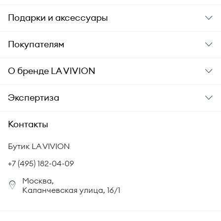
Подарки и аксессуары
Подарки
Покупателям
Подарочные карты
Заказ и оплата
О бренде
LA VIVION
Уход за украшениями
Доставка
О компании
Экспертиза
Аксессуары
Гарантия подлинности
История бренда
Академия LA VIVION
Контакты
Комплект документов
Новости
Происхождение бриллиантов
Политика возврата
Бутик LA VIVION
СМИ о нас
Статьи
Сертификация бриллиантов
+7 (495) 182-04-09
Корпоративный портал
Москва,
Юридическая информация
Каланчевская улица, 16/1
FAQ