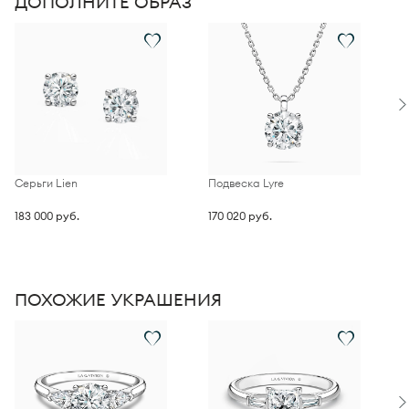
ДОПОЛНИТЕ ОБРАЗ
Серьги Lien
Подвеска Lyre
П
к
183 000 руб.
170 020 руб.
3
ПОХОЖИЕ УКРАШЕНИЯ