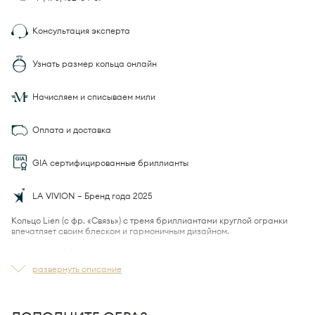
Консультация эксперта
Узнать размер кольца онлайн
Начисляем и списываем мили
Оплата и доставка
GIA сертифицированные бриллианты
LA VIVION — Бренд года 2025
Кольцо Lien (с фр. «Связь») с тремя бриллиантами круглой огранки
впечатляет своим блеском и гармоничным дизайном.
Центральный бриллиант выделяется на фоне двух меньшего размера,
а вместе они создают красивую симметрию.
развернуть описание
Оправа кольца создана по технологии
LA VIVION Ultra Comfort Fit™
с
учетом анатомических особенностей — носить его легко и приятно.