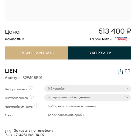
513 400
₽
Цена
начислим
+8 556
миль
ЗАБРОНИРОВАТЬ
В КОРЗИНУ
LIEN
Артикул LR2960BR01
0.5 карат(а)
Вес бриллианта
6(I) практически бесцветный
Цвет бриллианта
6(VS2) неразличимые включения
Чистота бриллианта
Белое золото 585 пробы
Металл
Заказать по телефону
+7 (495)
182-04-09