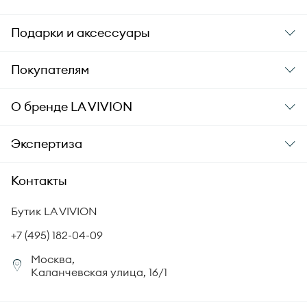
Подарки и аксессуары
Подарки
Покупателям
Подарочные карты
Заказ и оплата
О бренде
LA VIVION
Уход за украшениями
Доставка
О компании
Экспертиза
Аксессуары
Гарантия подлинности
История бренда
Академия LA VIVION
Контакты
Комплект документов
Новости
Происхождение бриллиантов
Политика возврата
Бутик LA VIVION
СМИ о нас
Статьи
Сертификация бриллиантов
+7 (495) 182-04-09
Корпоративный портал
Москва,
Юридическая информация
Каланчевская улица, 16/1
FAQ