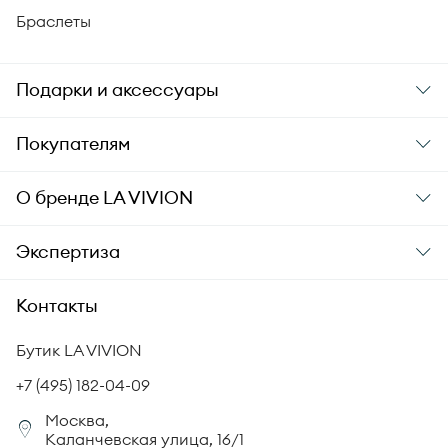
Браслеты
Подарки и аксессуары
Подарки
Покупателям
Подарочные карты
Заказ и оплата
О бренде
LA VIVION
Уход за украшениями
Доставка
О компании
Экспертиза
Аксессуары
Гарантия подлинности
История бренда
Академия LA VIVION
Контакты
Комплект документов
Новости
Происхождение бриллиантов
Политика возврата
Бутик LA VIVION
СМИ о нас
Статьи
Сертификация бриллиантов
+7 (495) 182-04-09
Корпоративный портал
Москва,
Юридическая информация
Каланчевская улица, 16/1