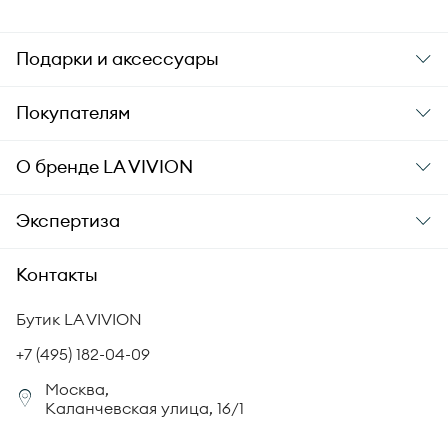
Подарки и аксессуары
Подарки
Покупателям
Подарочные карты
Заказ и оплата
О бренде
LA VIVION
Уход за украшениями
Доставка
О компании
Экспертиза
Аксессуары
Гарантия подлинности
История бренда
Академия LA VIVION
Контакты
Комплект документов
Новости
Происхождение бриллиантов
Политика возврата
Бутик LA VIVION
СМИ о нас
Статьи
Сертификация бриллиантов
+7 (495) 182-04-09
Корпоративный портал
Москва,
Юридическая информация
Каланчевская улица, 16/1
FAQ