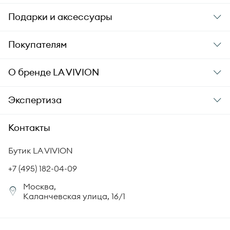
Подарки и аксессуары
Подарки
Покупателям
Подарочные карты
Заказ и оплата
О бренде
LA VIVION
Уход за украшениями
Доставка
О компании
Экспертиза
Аксессуары
Гарантия подлинности
История бренда
Академия LA VIVION
Контакты
Комплект документов
Новости
Происхождение бриллиантов
Политика возврата
Бутик LA VIVION
СМИ о нас
Статьи
Сертификация бриллиантов
+7 (495) 182-04-09
Корпоративный портал
Москва,
Юридическая информация
Каланчевская улица, 16/1
FAQ