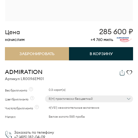
285 600
₽
Цена
начислим
+4 760
миль
ЗАБРОНИРОВАТЬ
В КОРЗИНУ
ADMIRATION
Артикул LR0096EM01
0.3 карат(а)
Вес бриллианта
5(H) практически бесцветный
Цвет бриллианта
4(VS1) незначительные включения
Чистота бриллианта
Белое золото 585 пробы
Металл
Заказать по телефону
+7 (495)
182-04-09