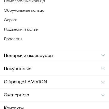
Помолвочные кольца
Обручальные кольца
Серьги
Подвески и колье
Браслеты
Подарки и аксессуары
Подарки
Покупателям
Подарочные карты
Заказ и оплата
О бренде
LA VIVION
Уход за украшениями
Доставка
О компании
Экспертиза
Аксессуары
Гарантия подлинности
История бренда
Академия LA VIVION
Контакты
Комплект документов