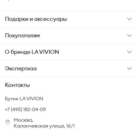
Подарки и аксессуары
Подарки
Покупателям
Подарочные карты
Заказ и оплата
О бренде
LA VIVION
Уход за украшениями
Доставка
О компании
Экспертиза
Аксессуары
Гарантия подлинности
История бренда
Академия LA VIVION
Контакты
Комплект документов
Новости
Происхождение бриллиантов
Политика возврата
Бутик LA VIVION
СМИ о нас
Статьи
Сертификация бриллиантов
+7 (495) 182-04-09
Корпоративный портал
Москва,
Юридическая информация
Каланчевская улица, 16/1
FAQ