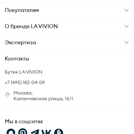
Подарки
Покупателям
Подарочные карты
Заказ и оплата
О бренде
LA VIVION
Уход за украшениями
Доставка
О компании
Экспертиза
Аксессуары
Гарантия подлинности
История бренда
Академия LA VIVION
Контакты
Комплект документов
Новости
Происхождение бриллиантов
Политика возврата
Бутик LA VIVION
СМИ о нас
Статьи
Сертификация бриллиантов
+7 (495) 182-04-09
Корпоративный портал
Москва,
Юридическая информация
Каланчевская улица, 16/1
FAQ
Мы в соцсетях