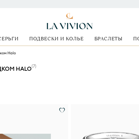
СЕРЬГИ
ПОДВЕСКИ И КОЛЬЕ
БРАСЛЕТЫ
П
дком Halo
(
7
)
ОДКОМ HALO
Форма огранки
Стоимость
Вид оправы
Металл