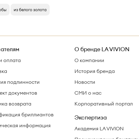
робы
из белого золота
ателям
О бренде
LA VIVION
и оплата
О компании
вка
История бренда
тия подлинности
Новости
ект документов
СМИ о нас
ика возврата
Корпоративный портал
фикация бриллиантов
Экспертиза
ческая информация
Академия LA VIVION