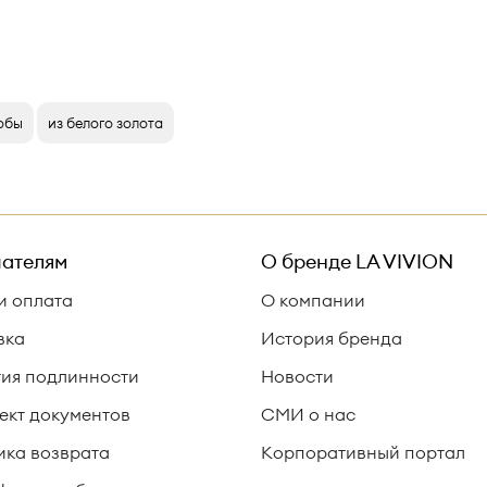
робы
из белого золота
ателям
О бренде
LA VIVION
и оплата
О компании
вка
История бренда
тия подлинности
Новости
ект документов
СМИ о нас
ика возврата
Корпоративный портал